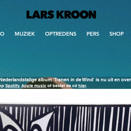
IO
MUZIEK
OPTREDENS
PERS
SHOP
Nederlandstalige album 'Tranen in de Wind' is nu uit en overa
op 
Spotify
, 
Apple music
 of bestel de cd 
hier
.