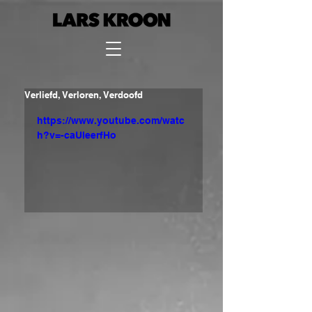
Verliefd, Verloren, Verdoofd
https://www.youtube.com/watc
h?v=-caUIeerfHo