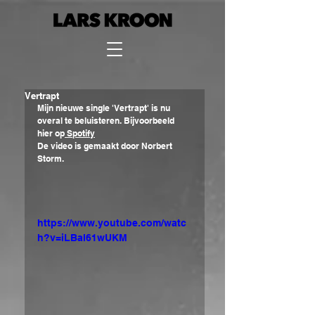
Vertrapt
Mijn nieuwe single 'Vertrapt' is nu 
overal te beluisteren. Bijvoorbeeld 
hier op
 Spotify
De video is gemaakt door Norbert 
Storm. 
https://www.youtube.com/watc
h?v=iLBaI61wUKM